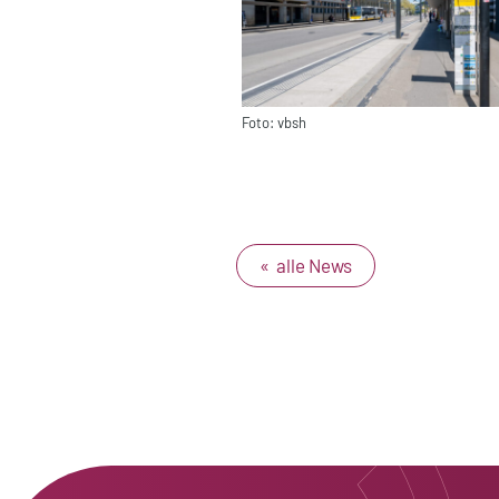
Foto: vbsh
« alle News