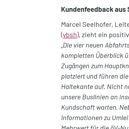
Kundenfeedback aus 
Marcel Seelhofer, Leit
(vbsh)
, zieht ein positi
„Die vier neuen Abfahr
kompletten Überblick ü
Zugängen zum Hauptkno
platziert und führen di
Haltekante auf. Nicht 
unsere Buslinien an in
Kundschaft warten. Neb
Informationen zu Umlei
Mehrwert für die öV-Nut