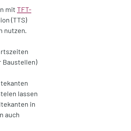
en mit
TFT-
ion (TTS)
n nutzen.
rtszeiten
 Baustellen)
ltekanten
Stelen lassen
ltekanten in
rn auch