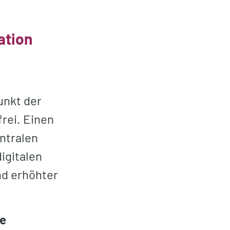
ation
unkt der
frei. Einen
ntralen
igitalen
nd erhöhter
te