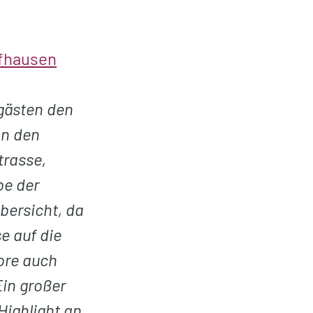
ffhausen
gästen den
an den
rasse,
be der
bersicht, da
e auf die
ore auch
Ein großer
Highlight an