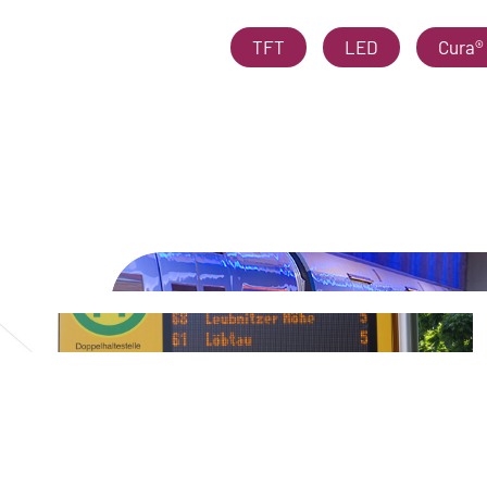
TFT
LED
Cura®
.
.