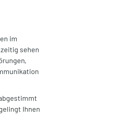
ten im
zeitig sehen
örungen,
ommunikation
n abgestimmt
gelingt Ihnen