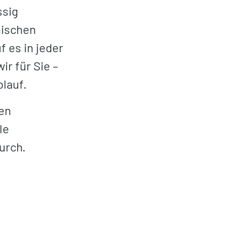
ssig
nischen
 es in jeder
r für Sie –
blauf.
en
le
urch.