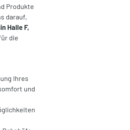
nd Produkte
ns darauf,
n Halle F,
ür die
ung Ihres
komfort und
öglichkeiten