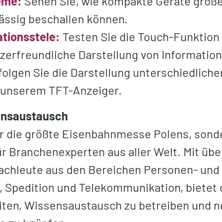
eme:
Sehen Sie, wie kompakte Geräte groß
lässig beschallen können.
ationsstele:
Testen Sie die Touch-Funktion 
tzerfreundliche Darstellung von Informatio
olgen Sie die Darstellung unterschiedliche
 unserem TFT-Anzeiger.
ensaustausch
ur die größte Eisenbahnmesse Polens, sond
ür Branchenexperten aus aller Welt. Mit üb
achleute aus den Bereichen Personen- und
, Spedition und Telekommunikation, bietet
eiten, Wissensaustausch zu betreiben und 