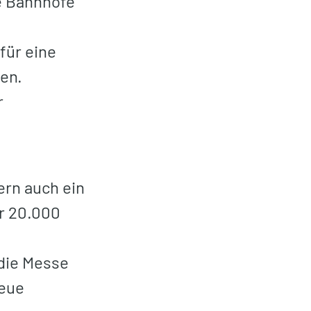
e Bahnhöfe
für eine
nen.
r
ern auch ein
er 20.000
 die Messe
neue