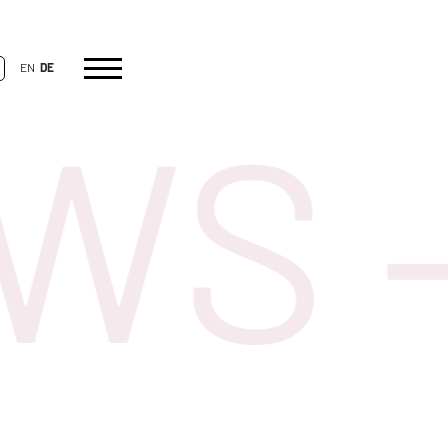
EN
DE
S –