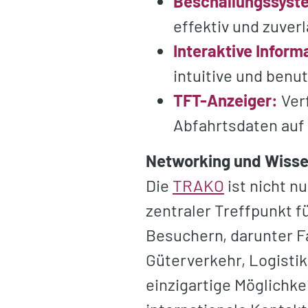
Beschallungssyst
effektiv und zuver
Interaktive Inform
intuitive und benu
TFT-Anzeiger:
Verf
Abfahrtsdaten auf
Networking und Wiss
Die
TRAKO
ist nicht n
zentraler Treffpunkt f
Besuchern, darunter F
Güterverkehr, Logistik
einzigartige Möglichk