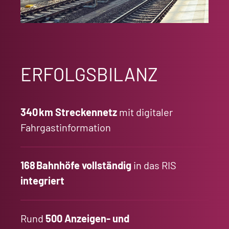
ERFOLGSBILANZ
340
km Streckennetz
mit digitaler
Fahrgastinformation
168
Bahnh
öfe vollst
ändig
in das RIS
integriert
Rund
500 Anzeigen- und